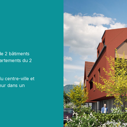
de 2 bâtiments
partements du 2
u centre-ville et
Thur dans un