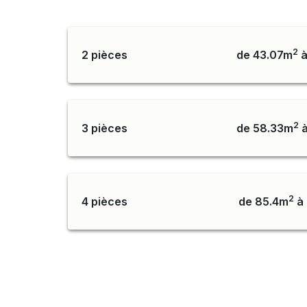
2
2 pièces
de 43.07m
à
2
3 pièces
de 58.33m
à
2
4 pièces
de 85.4m
à