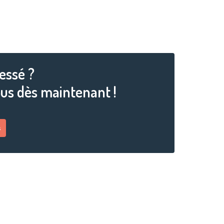
essé ?
us dès maintenant !
s