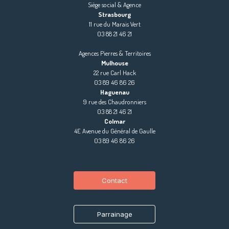
Siège social & Agence
Strasbourg
11 rue du Marais Vert
03 88 21 46 21
Agences Pierres & Territoires
Mulhouse
22 rue Carl Hack
03 89 46 86 26
Haguenau
9 rue des Chaudronniers
03 88 21 46 21
Colmar
4E Avenue du Général de Gaulle
03 89 46 86 26
Contact
Parrainage